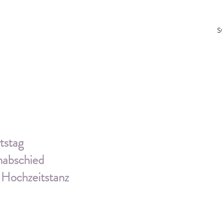
S
tstag
nabschied
r Hochzeitstanz