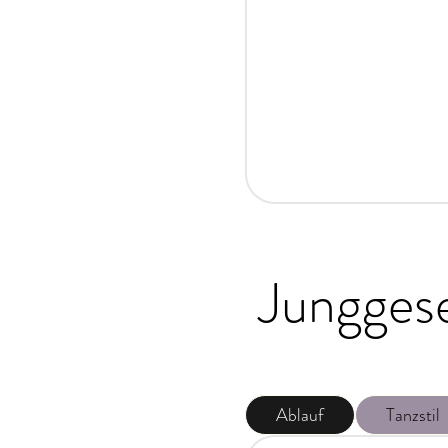
Junggese
Ablauf
Tanzstil